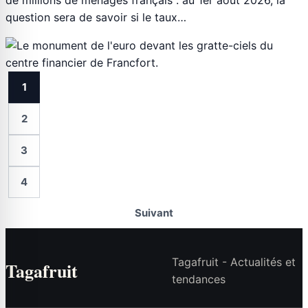
question sera de savoir si le taux…
1
2
3
4
Suivant
Tagafruit - Actualités et
Tagafruit
tendances