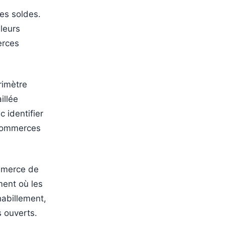
des soldes.
 leurs
erces
rimètre
illée
 identifier
 commerces
ommerce de
ent où les
abillement,
 ouverts.