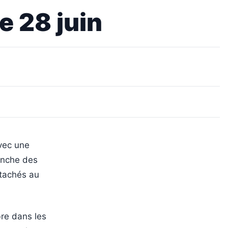
 28 juin
vec une
anche des
ttachés au
bre dans les