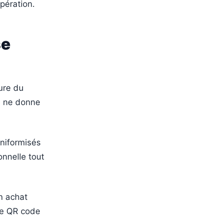
pération.
se
ture du
s ne donne
uniformisés
onnelle tout
un achat
le QR code