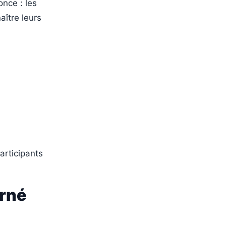
once : les
aître leurs
articipants
urné