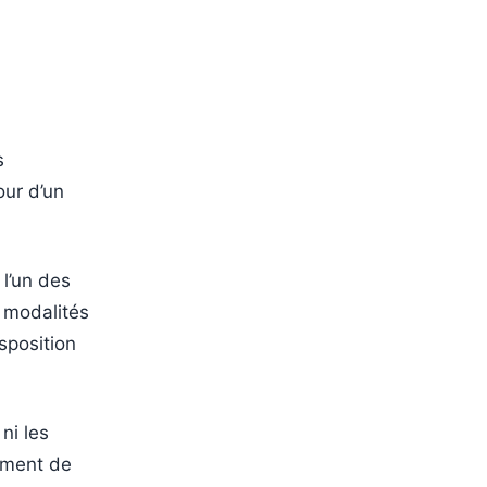
s
our d’un
 l’un des
 modalités
sposition
ni les
moment de