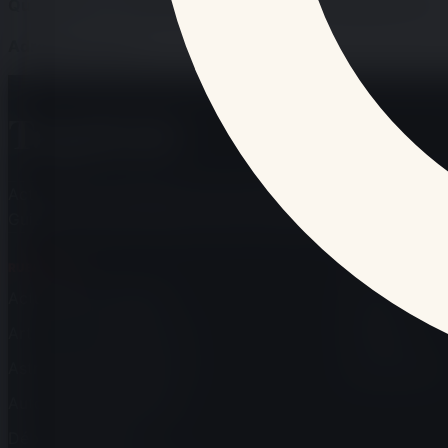
Questions de confidentialite:
confidentialite@tagafruit.fr
Adresse:
France
Tagafruit
Actualités & Politique
Art de vivre & Bien-être
Astrologie &
Guides & Inspiration
Sports
Tech & Sciences
RUBRIQUES
LIRE
Actualités & Politique
Accueil
Art de vivre & Bien-être
Récentes
Astrologie & Ésotérisme
Les plus lus
Automobile & Mobilité
Débats & Opinions