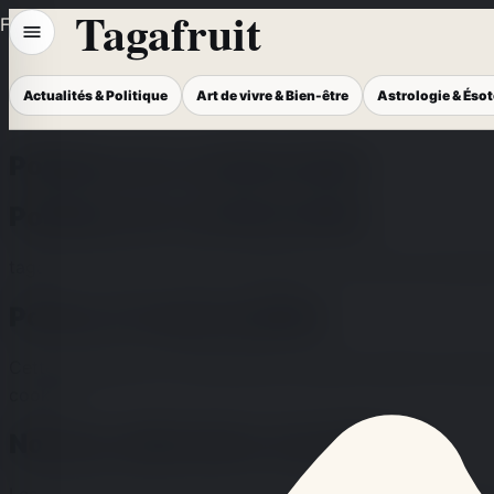
Tagafruit
Flux
Actualités & Politique
Art de vivre & Bien-être
Astrologie & Éso
Politique de confidentialité
Politique de confidentialité
tagafruit.fr edition exploite tagafruit.fr comme portail pub
Portee et responsabilite
Cette politique de confidentialite explique quelles donnees
cookies.
Normes editoriales et juridiques