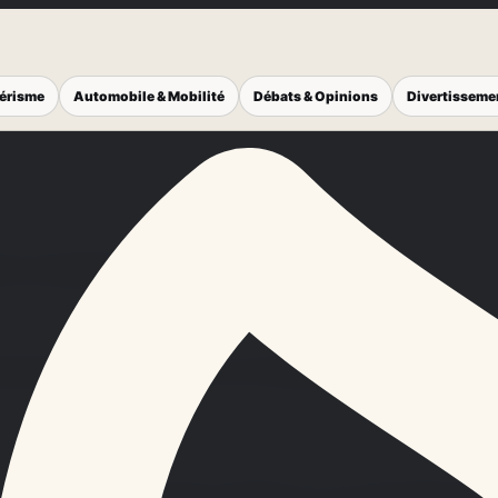
térisme
Automobile & Mobilité
Débats & Opinions
Divertisseme
lic d'actualites et d'information.
 peuvent etre traitees lors de l'utilisation du portail, de 