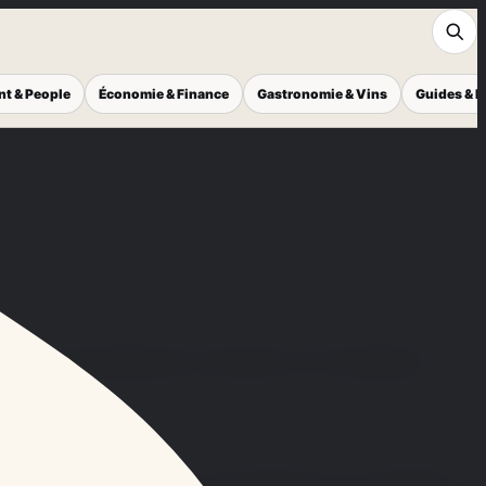
nt & People
Économie & Finance
Gastronomie & Vins
Guides & I
l'envoi de commentaires, de contacts ou de l'usage des