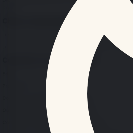
Les donnees peuvent servir au fonctionnement du service, 
legales.
Choix et demandes des lecteurs
Les lecteurs peuvent demander l'acces, la rectification, la 
Les commentaires, lorsqu’ils sont disponibles, sont trai
Contacts et responsabilite
Editeur:
tagafruit.fr edition
Proprietaire:
tagafruit.fr edition
Contact responsable:
tagafruit.fr edition
Questions generales:
contact@tagafruit.fr
Corrections editoriales:
redaction@tagafruit.fr