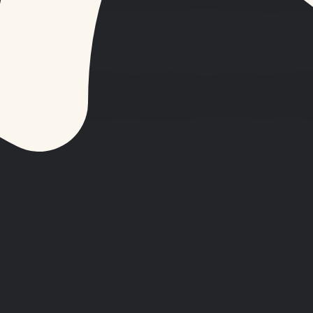
a la securite, a l'analyse d'audience, aux technologies pub
suppression, la limitation, l'opposition, le retrait du conse
tes comme un simple retour des lecteurs et non comme un m