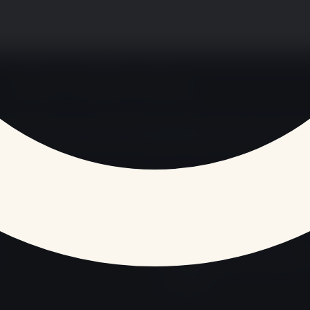
Tagafruit - Actualités et tendances
 Ésotérisme
Automobile & Mobilité
Débats & Opinions
Diverti
RÉDACTION / CONFIANCE
À propos
Directives éditoriales
Politique des liens externes
Contact