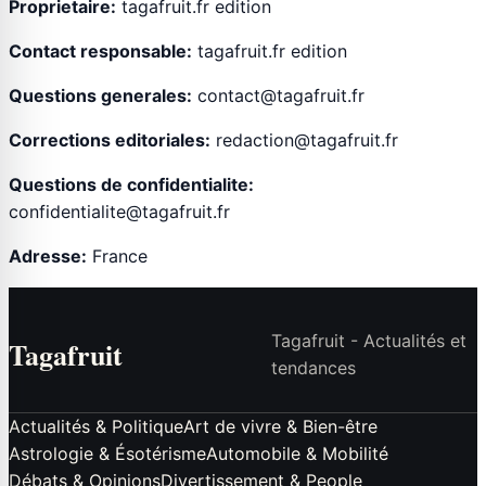
Proprietaire:
tagafruit.fr edition
Contact responsable:
tagafruit.fr edition
Questions generales:
contact@tagafruit.fr
Corrections editoriales:
redaction@tagafruit.fr
Questions de confidentialite:
confidentialite@tagafruit.fr
Adresse:
France
Tagafruit - Actualités et
Tagafruit
tendances
Actualités & Politique
Art de vivre & Bien-être
Astrologie & Ésotérisme
Automobile & Mobilité
Débats & Opinions
Divertissement & People