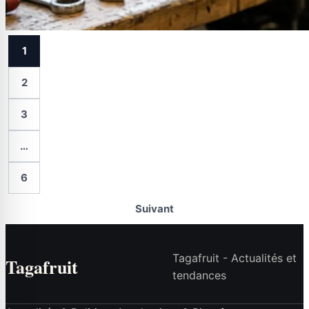
1
2
3
…
6
Suivant
Tagafruit - Actualités et
Tagafruit
tendances