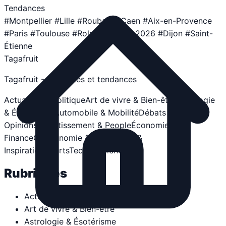
Tendances
#Montpellier
#Lille
#Roubaix
#Caen
#Aix-en-Provence
#Paris
#Toulouse
#Roland-Garros 2026
#Dijon
#Saint-
Étienne
Tagafruit
Tagafruit - Actualités et tendances
Actualités & Politique
Art de vivre & Bien-être
Astrologie
& Ésotérisme
Automobile & Mobilité
Débats &
Opinions
Divertissement & People
Économie &
Finance
Gastronomie & Vins
Guides &
Inspiration
Sports
Tech & Sciences
Rubriques
Actualités & Politique
Art de vivre & Bien-être
Astrologie & Ésotérisme