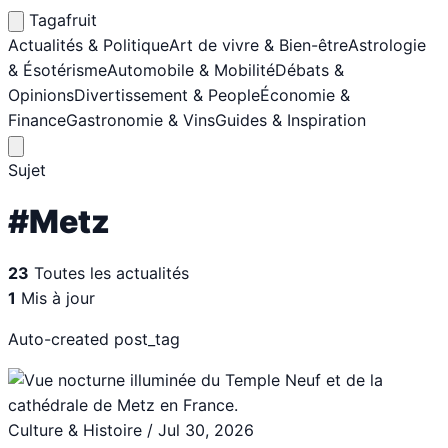
Tagafruit
Actualités & Politique
Art de vivre & Bien-être
Astrologie
& Ésotérisme
Automobile & Mobilité
Débats &
Opinions
Divertissement & People
Économie &
Finance
Gastronomie & Vins
Guides & Inspiration
Sujet
#Metz
23
Toutes les actualités
1
Mis à jour
Auto-created post_tag
Culture & Histoire
/
Jul 30, 2026