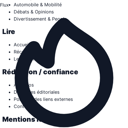
Automobile & Mobilité
Flux
Débats & Opinions
Divertissement & People
Lire
Accueil
Récentes
Les plus lus
Rédaction / confiance
À propos
Directives éditoriales
Politique des liens externes
Contact
Mentions légales