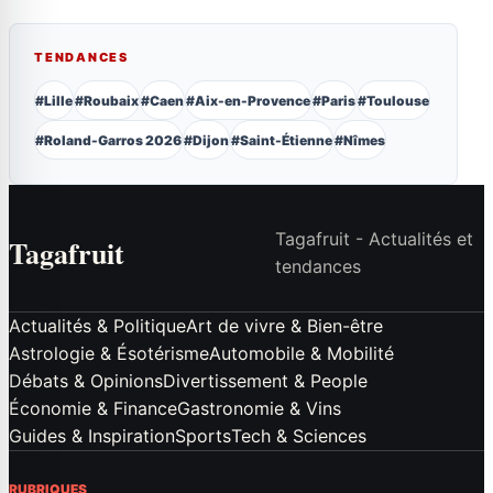
TENDANCES
#Lille
#Roubaix
#Caen
#Aix-en-Provence
#Paris
#Toulouse
#Roland-Garros 2026
#Dijon
#Saint-Étienne
#Nîmes
Tagafruit - Actualités et
Tagafruit
tendances
Actualités & Politique
Art de vivre & Bien-être
Astrologie & Ésotérisme
Automobile & Mobilité
Débats & Opinions
Divertissement & People
Économie & Finance
Gastronomie & Vins
Guides & Inspiration
Sports
Tech & Sciences
RUBRIQUES