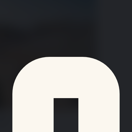
oût ?