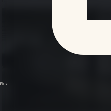
Le week-end du 7 au 9 août 2026 s'annonce riche en acti
Flux