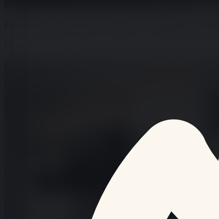
Fontenay-aux-Roses : l'expo J.J.J. Rigal, entré
Le premier rendez-vous public est annoncé au vendredi 