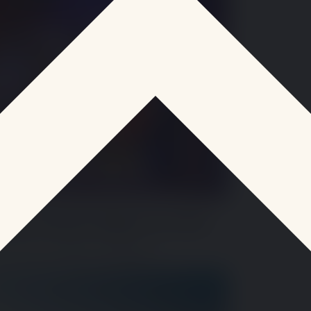
 Saint-Drézéry, Pignan et Le Crès
ales dans l'Hérault. Héritières…