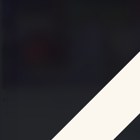
Fêtes votives : le programme du 12 au 18 août à
Les fêtes votives constituent un pilier des traditions estiv