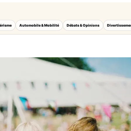
térisme
Automobile & Mobilité
Débats & Opinions
Divertisseme