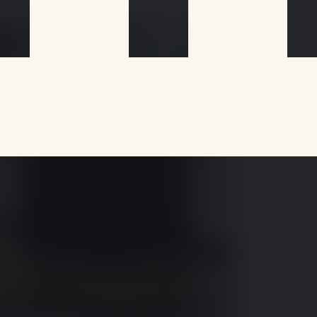
vités…