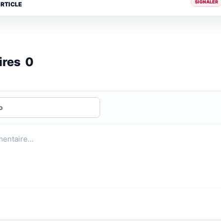
SIGNALER
ARTICLE
ires
0