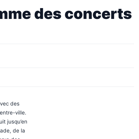
ramme des concerts
avec des
ntre-ville.
it jusqu’en
nade, de la