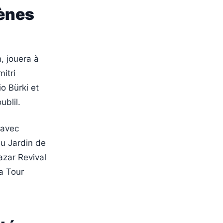
cènes
, jouera à
itri
o Bürki et
ublil.
 avec
u Jardin de
azar Revival
a Tour