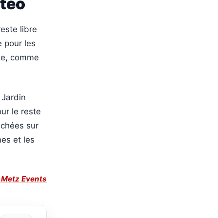
étéo
este libre
e pour les
tée, comme
 Jardin
r le reste
fichées sur
es et les
e Metz Events