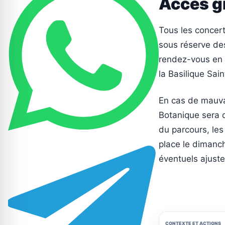
Accès gr
Tous les concert
sous réserve des
rendez-vous en i
la Basilique Sai
En cas de mauva
Botanique sera 
du parcours, les
place le dimanch
éventuels ajuste
CONTEXTE ET ACTIONS