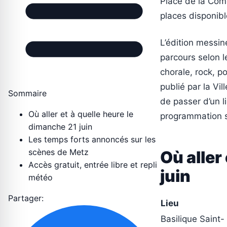
Place de la Comé
places disponibl
L’édition messin
parcours selon l
chorale, rock, p
publié par la Vi
Sommaire
de passer d’un li
Où aller et à quelle heure le
programmation s
dimanche 21 juin
Les temps forts annoncés sur les
scènes de Metz
Où aller
Accès gratuit, entrée libre et repli
juin
météo
Partager:
Lieu
Basilique Saint-