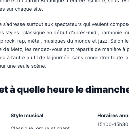
die et du Jardin Botanique. L’entrée est libre, sous ré
es sur chaque site.
e s’adresse surtout aux spectateurs qui veulent compose
es styles : classique en début d’après-midi, harmonie mu
op rock, rap, métal, musiques du monde et jazz. Selon 
lle de Metz, les rendez-vous sont répartis de manière à 
eu à l’autre au fil de la journée, sans concentrer toute la
ur une seule scène.
 et à quelle heure le dimanch
Style musical
Horaires an
15h00-15h30
Classique, orgue et chant