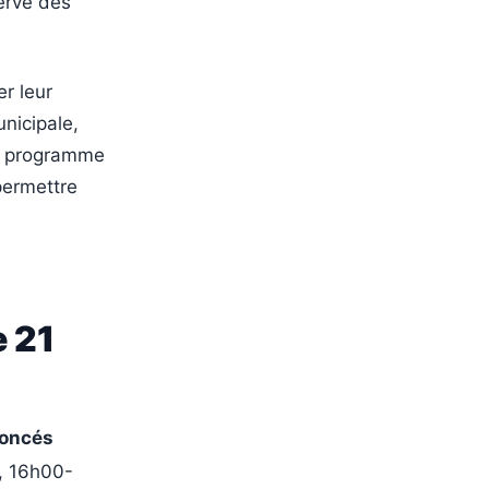
serve des
r leur
nicipale,
le programme
permettre
e 21
noncés
, 16h00-