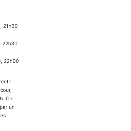
, 21h30
, 22h30
0, 22h00
rente
acour,
6h. Ce
 par un
res.