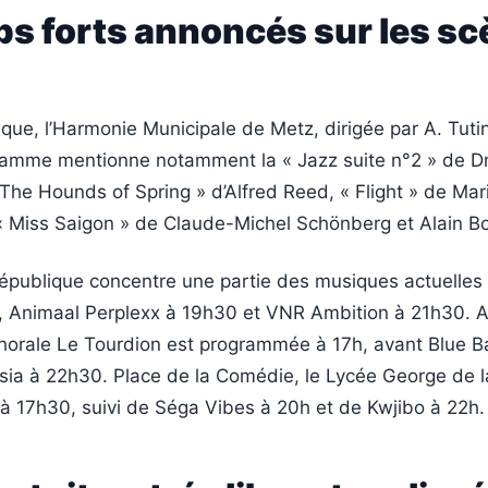
ps forts annoncés sur les s
que, l’Harmonie Municipale de Metz, dirigée par A. Tutin
amme mentionne notamment la « Jazz suite n°2 » de Dm
The Hounds of Spring » d’Alfred Reed, « Flight » de Mari
« Miss Saigon » de Claude-Michel Schönberg et Alain Bo
République concentre une partie des musiques actuelles
 Animaal Perplexx à 19h30 et VNR Ambition à 21h30. A
chorale Le Tourdion est programmée à 17h, avant Blue B
esia à 22h30. Place de la Comédie, le Lycée George de l
 à 17h30, suivi de Séga Vibes à 20h et de Kwjibo à 22h.