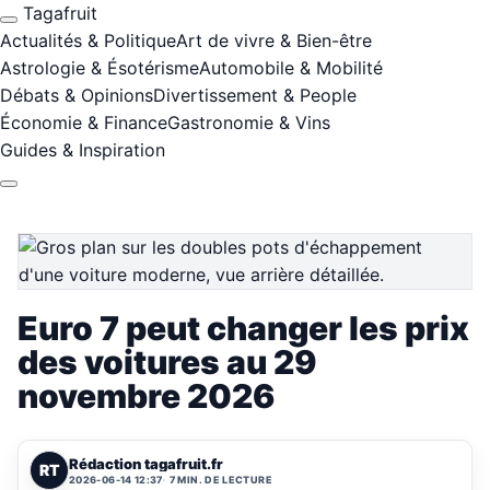
Tagafruit
Actualités & Politique
Art de vivre & Bien-être
Astrologie & Ésotérisme
Automobile & Mobilité
Débats & Opinions
Divertissement & People
Économie & Finance
Gastronomie & Vins
Guides & Inspiration
Euro 7 peut changer les prix
des voitures au 29
novembre 2026
Rédaction tagafruit.fr
RT
2026-06-14 12:37
7 MIN. DE LECTURE