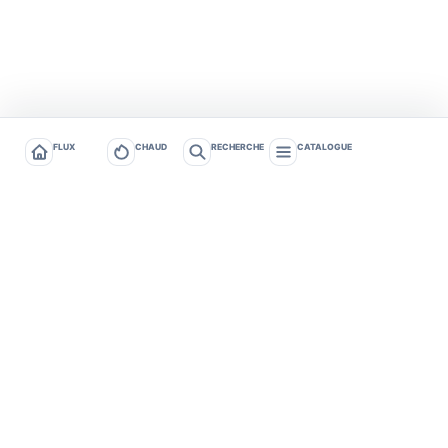
FLUX
CHAUD
RECHERCHE
CATALOGUE
Tagafruit
Tagafruit - Actualités et tendances