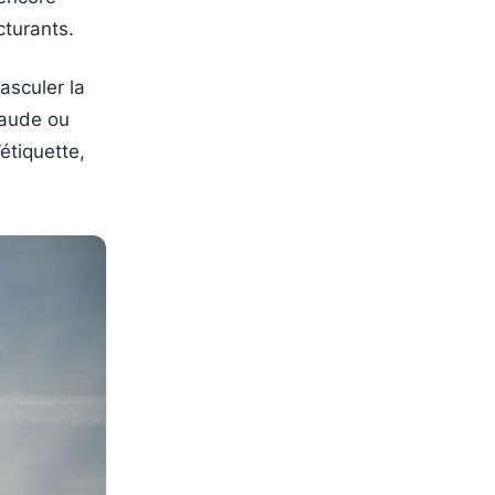
cturants.
asculer la
haude ou
étiquette,