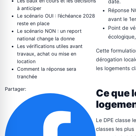
Les baux en cours et les décisions
date.
à anticiper
Réponse NON
Le scénario OUI : l’échéance 2028
avant le 1e
reste en place
Point de vé
Le scénario NON : un report
écologique,
national change la donne
Les vérifications utiles avant
Cette formulatio
travaux, achat ou mise en
dérogation local
location
les logements cl
Comment la réponse sera
tranchée
Partager:
Ce que l
logemen
Le DPE classe l
classes les plu