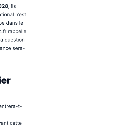
2028
, ils
tional n’est
pe dans le
.fr rappelle
La question
héance sera-
ier
entrera-t-
vant cette