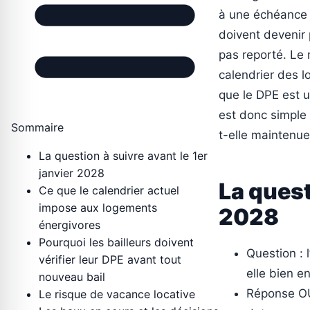
à une échéance l
doivent devenir p
pas reporté. Le 
calendrier des l
que le DPE est u
est donc simple p
Sommaire
t-elle maintenue
La question à suivre avant le 1er
janvier 2028
La quest
Ce que le calendrier actuel
impose aux logements
2028
énergivores
Pourquoi les bailleurs doivent
Question : 
vérifier leur DPE avant tout
elle bien e
nouveau bail
Réponse OUI
Le risque de vacance locative