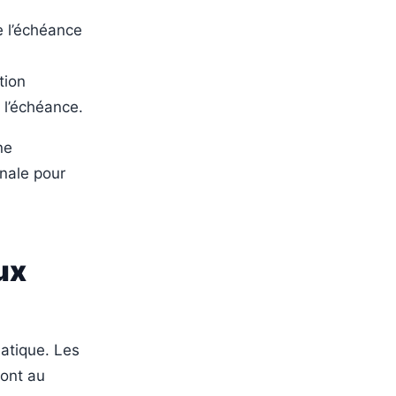
e l’échéance
tion
t l’échéance.
ne
onale pour
ux
atique. Les
sont au