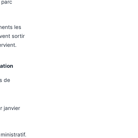
 parc
ments les
vent sortir
rvient.
cation
es de
r janvier
inistratif.