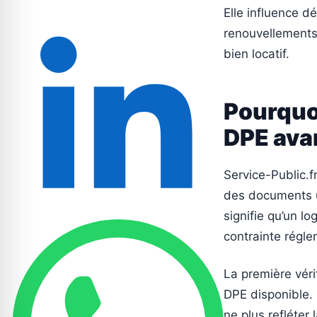
Elle influence d
renouvellements 
bien locatif.
Pourquoi
DPE avan
Service-Public.f
des documents ut
signifie qu’un l
contrainte régle
La première véri
DPE disponible. 
ne plus refléter