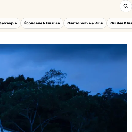
 & People
Économie & Finance
Gastronomie & Vins
Guides & In