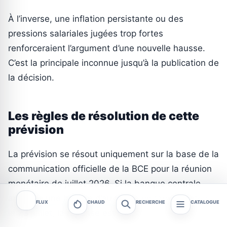
À l’inverse, une inflation persistante ou des
pressions salariales jugées trop fortes
renforceraient l’argument d’une nouvelle hausse.
C’est la principale inconnue jusqu’à la publication de
la décision.
Les règles de résolution de cette
prévision
La prévision se résout uniquement sur la base de la
communication officielle de la BCE pour la réunion
monétaire de juillet 2026. Si la banque centrale
annonce une hausse d’au moins un taux directeur
FLUX
CHAUD
RECHERCHE
CATALOGUE
le 23 juillet, la réponse est Oui.