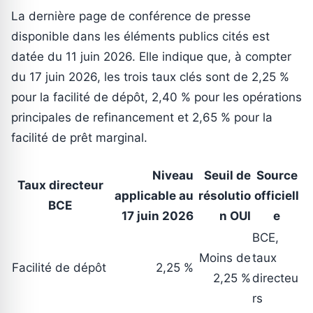
La dernière page de conférence de presse
disponible dans les éléments publics cités est
datée du 11 juin 2026. Elle indique que, à compter
du 17 juin 2026, les trois taux clés sont de 2,25 %
pour la facilité de dépôt, 2,40 % pour les opérations
principales de refinancement et 2,65 % pour la
facilité de prêt marginal.
Niveau
Seuil de
Source
Taux directeur
applicable au
résolutio
officiell
BCE
17 juin 2026
n OUI
e
BCE,
Moins de
taux
Facilité de dépôt
2,25 %
2,25 %
directeu
rs