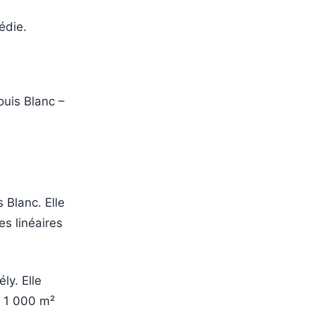
édie.
ouis Blanc –
 Blanc. Elle
es linéaires
ly. Elle
e 1 000 m²