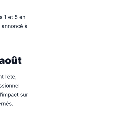
s 1 et 5 en
t annoncé à
 août
 l’été,
ssionnel
’impact sur
ernés.