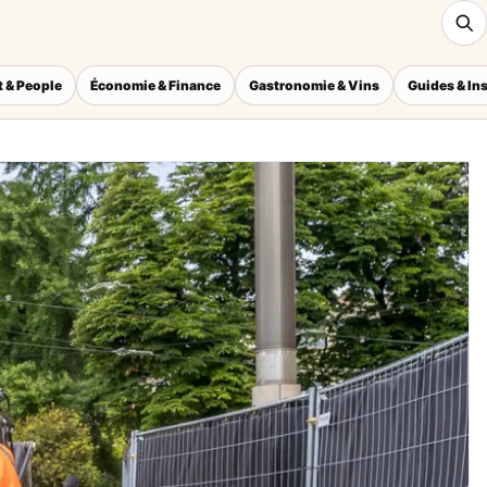
 & People
Économie & Finance
Gastronomie & Vins
Guides & In