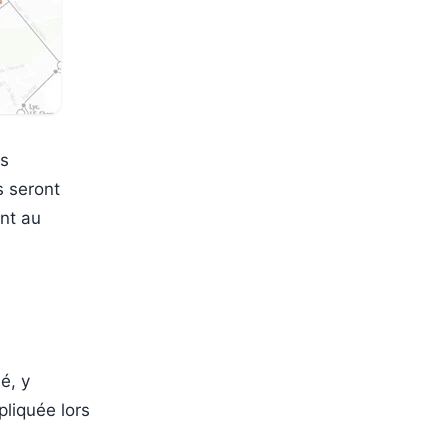
ls
s seront
nt au
é, y
pliquée lors