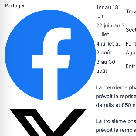
Partager:
1er au 18
Trav
juin
22 juin au 3
Sect
juillet
4 juillet au
Font
2 août
Agor
3 au 30
Entr
août
La deuxième phas
prévoit la repri
de rails et 850 
La troisième pha
prévoit le rempl