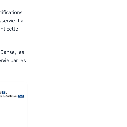
difications
sservie. La
nt cette
 Danse, les
rvie par les