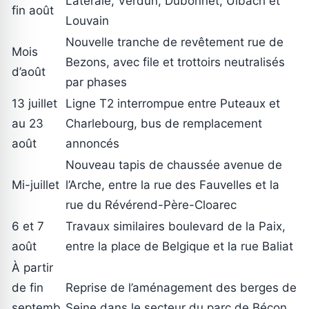
Latérale, Verdun, Dubonnet, Ulbach et
fin août
Louvain
Nouvelle tranche de revêtement rue de
Mois
Bezons, avec file et trottoirs neutralisés
d’août
par phases
13 juillet
Ligne T2 interrompue entre Puteaux et
au 23
Charlebourg, bus de remplacement
août
annoncés
Nouveau tapis de chaussée avenue de
Mi-juillet
l’Arche, entre la rue des Fauvelles et la
rue du Révérend-Père-Cloarec
6 et 7
Travaux similaires boulevard de la Paix,
août
entre la place de Belgique et la rue Baliat
À partir
de fin
Reprise de l’aménagement des berges de
septemb
Seine dans le secteur du parc de Bécon