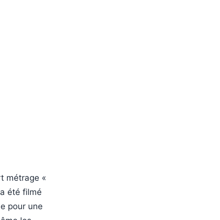
rt métrage «
a été filmé
lle pour une