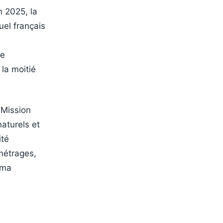
n 2025, la
uel français
re
la moitié
 Mission
naturels et
ité
métrages,
éma