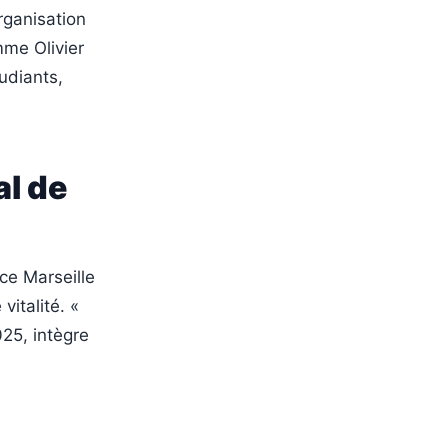
rganisation
me Olivier
udiants,
al de
ce Marseille
vitalité. «
25, intègre