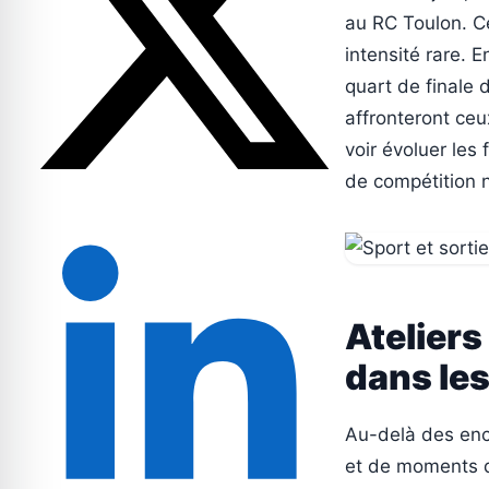
au RC Toulon. C
intensité rare. E
quart de finale
affronteront ce
voir évoluer les
de compétition n
Ateliers
dans les
Au-delà des ence
et de moments de