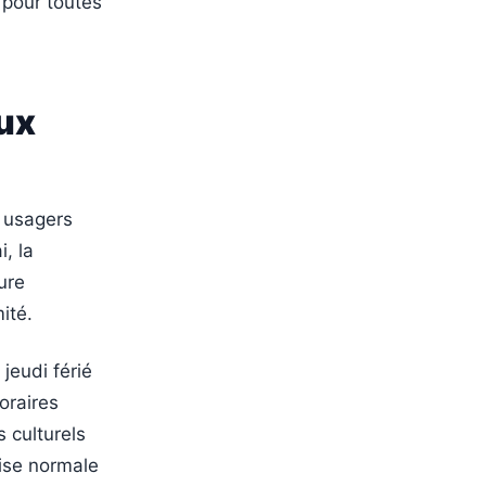
e pour toutes
ux
s usagers
, la
ure
ité.
jeudi férié
horaires
 culturels
ise normale