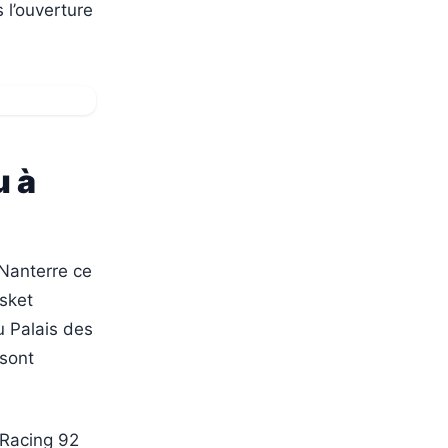
 l’ouverture
u à
 Nanterre ce
sket
u Palais des
 sont
 Racing 92