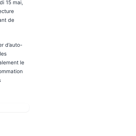
di 15 mai,
ecture
ant de
er d’auto-
les
alement le
sommation
s