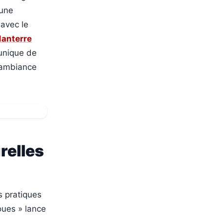
 une
 avec le
Nanterre
 unique de
e ambiance
relles
s pratiques
oues » lance