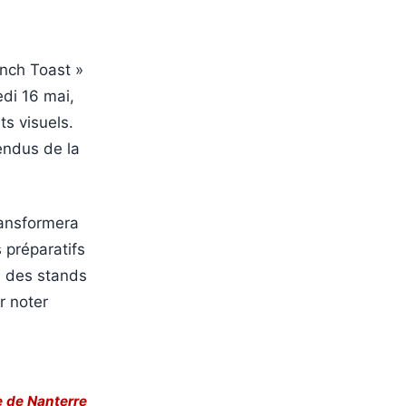
ench Toast »
edi 16 mai,
ts visuels.
endus de la
ransformera
 préparatifs
s, des stands
r noter
le de Nanterre