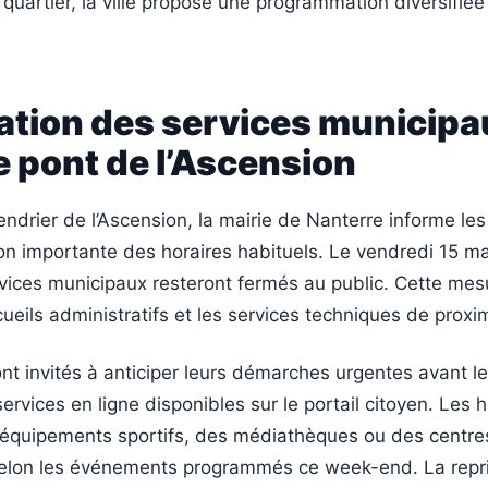
e quartier, la ville propose une programmation diversifié
ation des services municipa
e pont de l’Ascension
endrier de l’Ascension, la mairie de Nanterre informe le
on importante des horaires habituels. Le vendredi 15 mai
rvices municipaux resteront fermés au public. Cette mes
ueils administratifs et les services techniques de proxim
nt invités à anticiper leurs démarches urgentes avant le 
 services en ligne disponibles sur le portail citoyen. Les 
 équipements sportifs, des médiathèques ou des centres
selon les événements programmés ce week-end. La repr