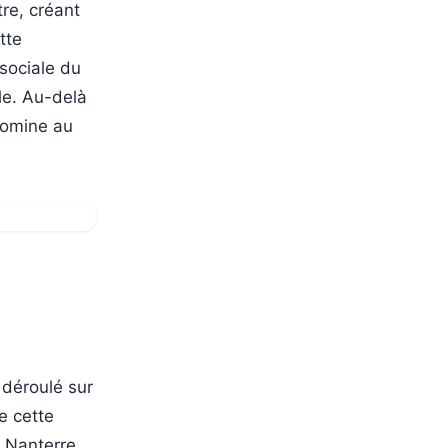
re, créant
tte
sociale du
le. Au-delà
édomine au
 déroulé sur
e cette
N Nanterre