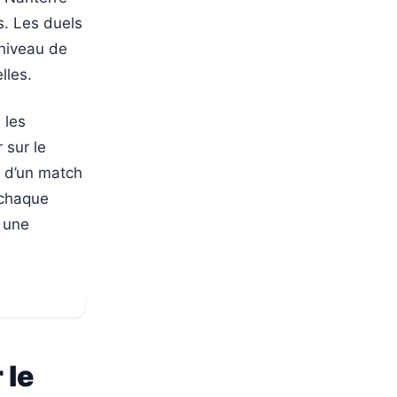
s. Les duels
 niveau de
lles.
 les
 sur le
s d’un match
 chaque
c une
 le