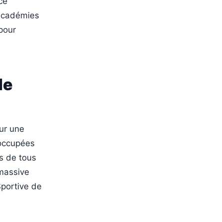
ce
 académies
pour
de
ur une
 occupées
s de tous
 massive
Sportive de