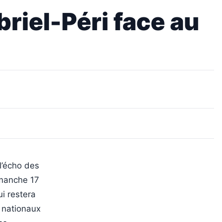
briel-Péri face au
 l’écho des
imanche 17
ui restera
 nationaux