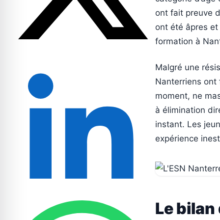
ont fait preuve 
ont été âpres et
formation à Nant
Malgré une résis
Nanterriens ont f
moment, ne masq
à élimination d
instant. Les jeu
expérience inest
Le bilan