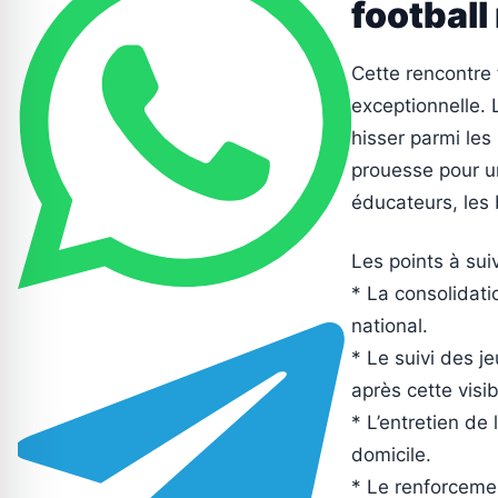
football
Cette rencontre 
exceptionnelle. 
hisser parmi les
prouesse pour un
éducateurs, les 
Les points à suiv
* La consolidati
national.
* Le suivi des j
après cette visib
* L’entretien d
domicile.
* Le renforcemen