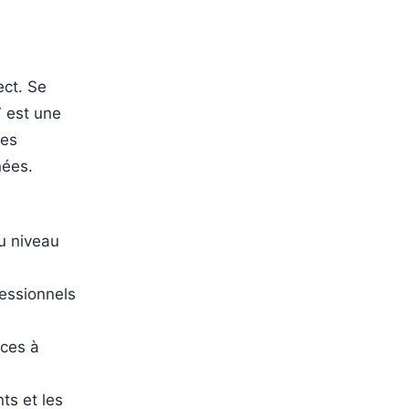
ect. Se
7 est une
les
nées.
au niveau
fessionnels
nces à
ts et les