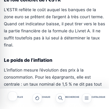
L’€STR reflète le coût auquel les banques de la
zone euro se prêtent de l’argent à très court terme.
Quand cet indicateur baisse, il peut tirer vers le bas
la partie financière de la formule du Livret A. Il ne
suffit toutefois pas à lui seul à déterminer le taux
final.
Le poids de l’inflation
L’inflation mesure l’évolution des prix à la
consommation. Pour les épargnants, elle est
centrale : un taux nominal de 1,5 % ne dit pas tout
si les prix progressent plus vite. Une baisse du
FLUX
CHAUD
RECHERCHE
CATALOGUE
Livret A serait donc jugée différemment selon le
niveau d’inflation observé autour de l’échéance.