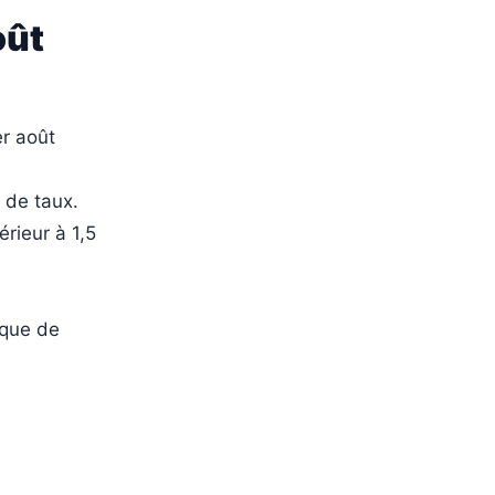
oût
er août
 de taux.
érieur à 1,5
nque de