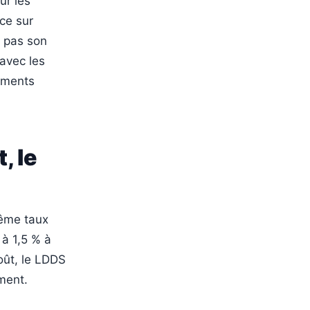
ur les
ce sur
e pas son
avec les
sements
, le
même taux
 à 1,5 % à
août, le LDDS
ment.