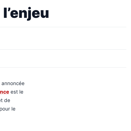
 l’enjeu
e annoncée
ance
est le
et de
pour le