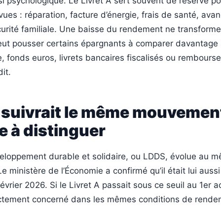
si psychologique. Le Livret A sert souvent de réserve po
es : réparation, facture d’énergie, frais de santé, avan
urité familiale. Une baisse du rendement ne transform
 peut pousser certains épargnants à comparer davantage 
, fonds euros, livrets bancaires fiscalisés ou rembour
it.
 suivrait le même mouvement
e à distinguer
veloppement durable et solidaire, ou LDDS, évolue au 
Le ministère de l’Économie a confirmé qu’il était lui aussi
évrier 2026. Si le Livret A passait sous ce seuil au 1er 
ectement concerné dans les mêmes conditions de rende