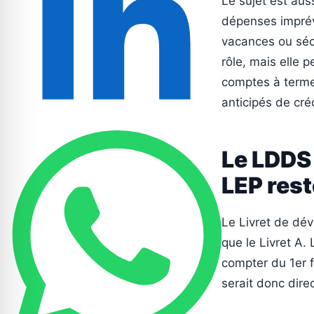
Le sujet est aus
dépenses imprévu
vacances ou séc
rôle, mais elle
comptes à terme
anticipés de créd
Le LDDS
LEP rest
Le Livret de dé
que le Livret A. 
compter du 1er f
serait donc dir