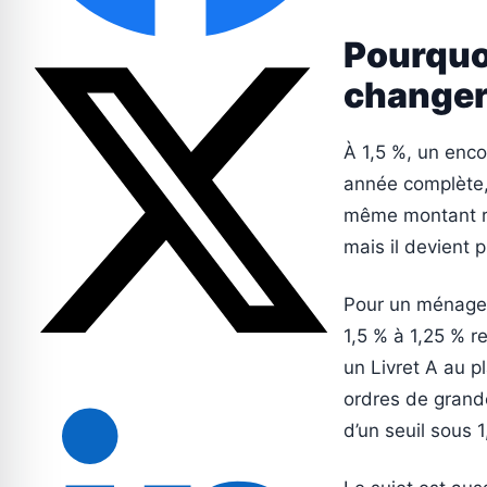
Pourquo
changera
À 1,5 %, un enco
année complète, 
même montant ra
mais il devient p
Pour un ménage 
1,5 % à 1,25 % r
un Livret A au p
ordres de grande
d’un seuil sous 1