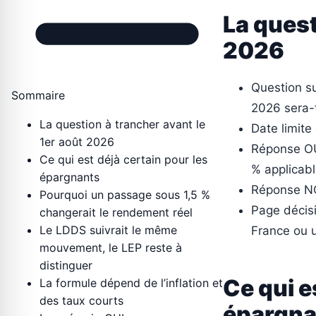
La quest
2026
Question su
Sommaire
2026 sera-t
La question à trancher avant le
Date limite
1er août 2026
Réponse OUI
Ce qui est déjà certain pour les
% applicabl
épargnants
Réponse NO
Pourquoi un passage sous 1,5 %
Page décis
changerait le rendement réel
Le LDDS suivrait le même
France ou un
mouvement, le LEP reste à
distinguer
Ce qui e
La formule dépend de l’inflation et
des taux courts
épargna