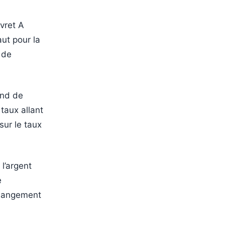
ivret A
aut pour la
 de
ond de
taux allant
sur le taux
l’argent
e
changement