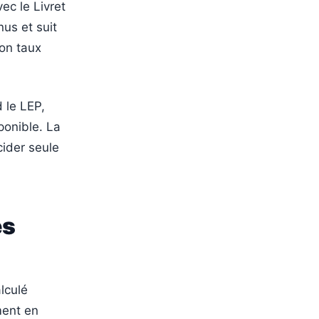
ec le Livret
us et suit
on taux
d le LEP,
ponible. La
cider seule
es
lculé
ment en