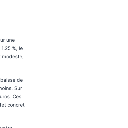
sur une
 1,25 %, le
ît modeste,
 baisse de
moins. Sur
euros. Ces
fet concret