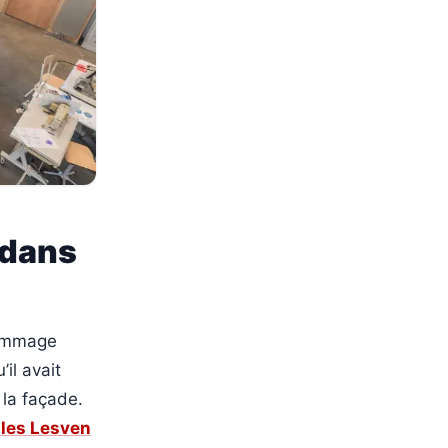
 dans
hommage
’il avait
 la façade.
ules Lesven