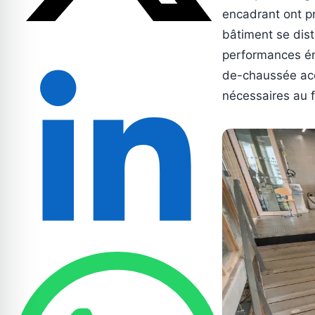
encadrant ont p
bâtiment se dist
performances éne
de-chaussée accu
nécessaires au 