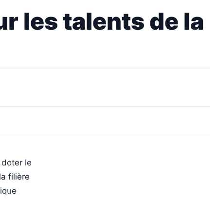
r les talents de la
 doter le
 filière
gique