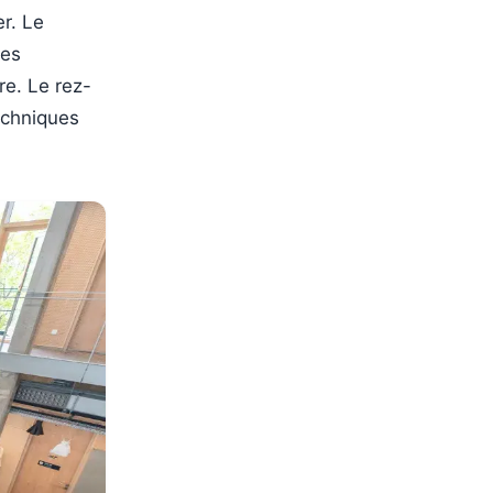
r. Le
ses
re. Le rez-
echniques