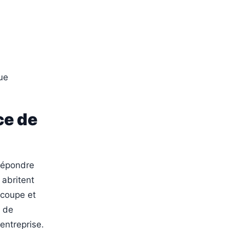
que
ce de
 répondre
 abritent
écoupe et
s de
entreprise.