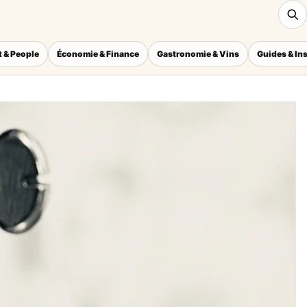
 & People
Économie & Finance
Gastronomie & Vins
Guides & In