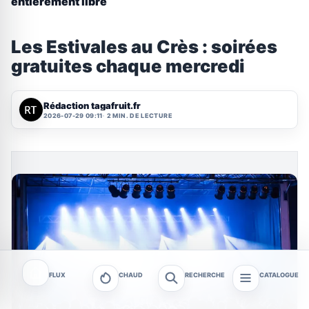
entièrement libre
Les Estivales au Crès : soirées
gratuites chaque mercredi
Rédaction tagafruit.fr
2026-07-29 09:11
2 MIN. DE LECTURE
FLUX
CHAUD
RECHERCHE
CATALOGUE