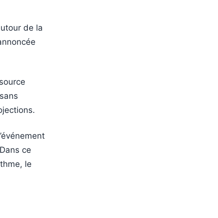
autour de la
 annoncée
 source
 sans
ojections.
 l’événement
 Dans ce
ythme, le