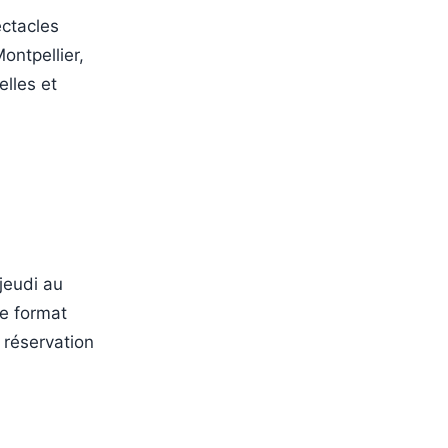
ectacles
ontpellier,
elles et
jeudi au
e format
 réservation