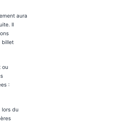
énement aura
ite. Il
ions
billet
t ou
es
ées :
 lors du
ières