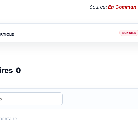
Source:
En Commun –
SIGNALER
ARTICLE
ires
0