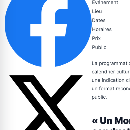
Événement
Lieu
Dates
Horaires
Prix
Public
La programmatio
calendrier cultu
une indication c
un format recond
public.
« Un Mo