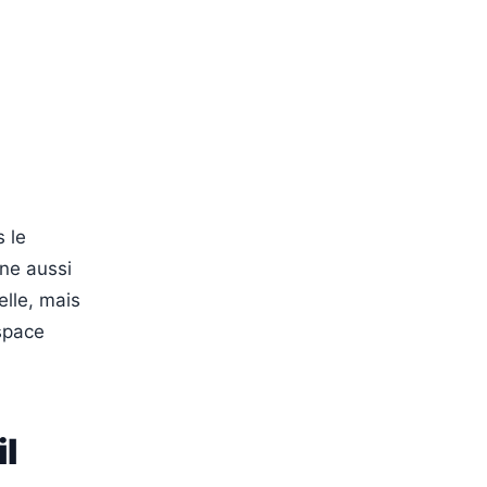
 le
nne aussi
elle, mais
espace
l