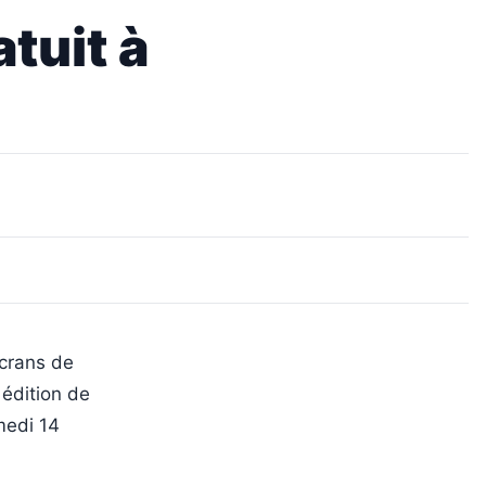
tuit à
écrans de
 édition de
medi 14