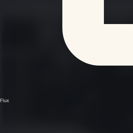
Des violences ont éclaté dans le centre-ville de Strasbour
Flux