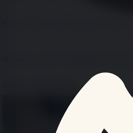
Nantes renforce sa réponse après un tir mortel
Un homme de 20 ans est mort mardi 26 mai 2026 après
Strasbourg : la piscine de Hautepierre fermée a
La piscine de Hautepierre, à Strasbourg, est temporairem
Culture & Multimédia