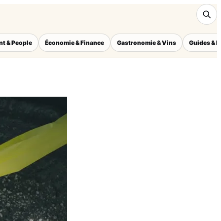
nt & People
Économie & Finance
Gastronomie & Vins
Guides & I