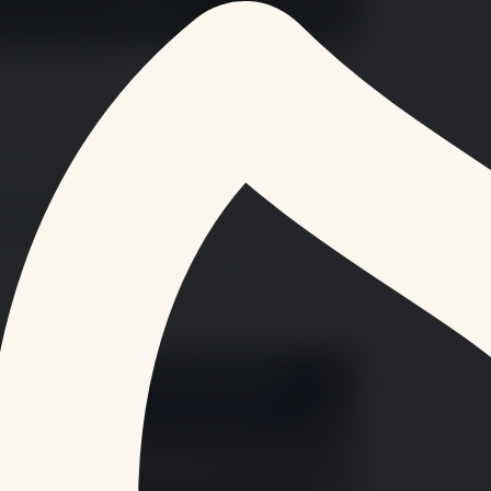
…
près une avarie
ent fermée après un incident…