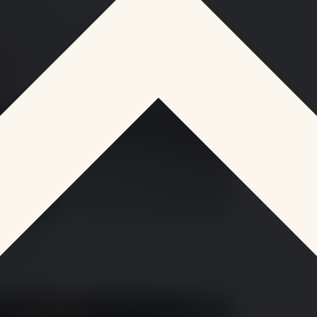
d’élève
ssée lundi…