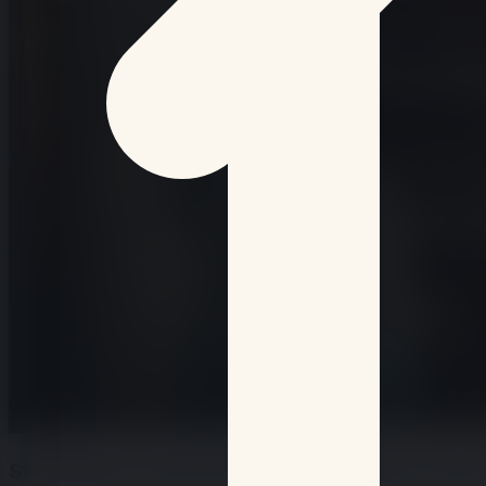
Strasbourg: commerces dégradés après la fina