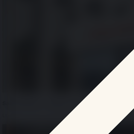
Saint-Étienne : suspect arrêté après agression 
Une élève de l’école primaire Beaulieu La Tour a été agre