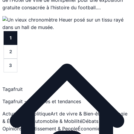
gratuite consacrée à l’histoire du football.…
1
2
3
Suivant
Tagafruit
Tagafruit - Actualités et tendances
Actualités & Politique
Art de vivre & Bien-être
Astrologie
& Ésotérisme
Automobile & Mobilité
Débats &
Opinions
Divertissement & People
Économie &