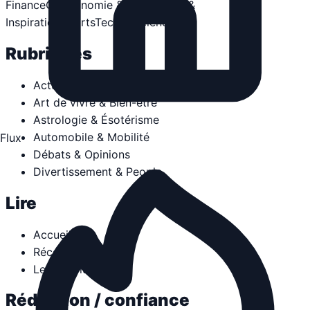
Finance
Gastronomie & Vins
Guides &
Inspiration
Sports
Tech & Sciences
Rubriques
Actualités & Politique
Art de vivre & Bien-être
Astrologie & Ésotérisme
Automobile & Mobilité
Flux
Débats & Opinions
Divertissement & People
Lire
Accueil
Récentes
Les plus lus
Rédaction / confiance