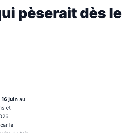
ui pèserait dès le
e
16 juin
au
hs et
2026
car le