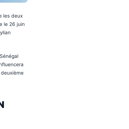
te les deux
e le 26 juin
ylian
 Sénégal
influencera
le deuxième
N