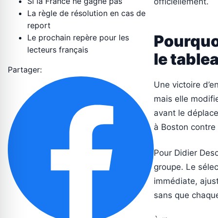
Si la France ne gagne pas
officiellement.
La règle de résolution en cas de
report
Pourquoi
Le prochain repère pour les
lecteurs français
le table
Partager:
Une victoire d’e
mais elle modifie
avant le déplace
à Boston contre 
Pour Didier Desc
groupe. Le séle
immédiate, ajust
sans que chaque