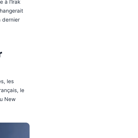
 à l’Irak
changerait
n dernier
r
s, les
ançais, le
 au New