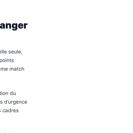
hanger
lle seule,
 points
sième match
tion du
s d’urgence
s cadres