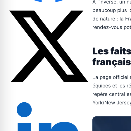
À l’inverse, un n
beaucoup plus lo
de nature : la F
rendez-vous pote
Les fait
français
La page officiel
équipes et les r
repère central e
York/New Jerse