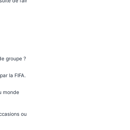
ite de l’air
 de groupe ?
par la FIFA.
 du monde
ccasions ou