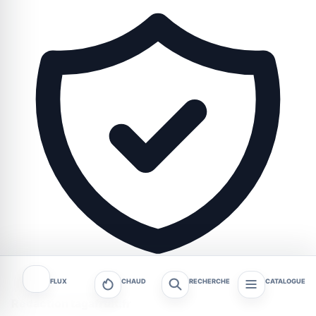
FLUX
CHAUD
RECHERCHE
CATALOGUE
Rédaction tagafruit.fr