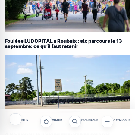
Foulées LUDOPITAL à Roubaix : six parcours le 13
septembre: ce qu’il faut retenir
FLUX
CHAUD
RECHERCHE
CATALOGUE
À Haguenau, le parking du match ne sera pas