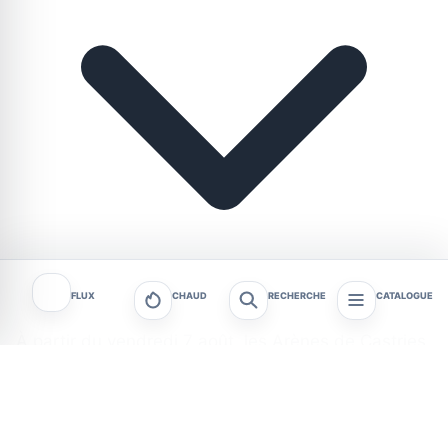
FLUX
CHAUD
RECHERCHE
CATALOGUE
À partir du vendredi 7 août, les Arènes de Castries
ouvrent la marche avec Barbie, projeté à 21h30
après un spectacle à 20h. Jusqu’au 20 août,
Cinéma sous les étoiles 2026 circule dans 12