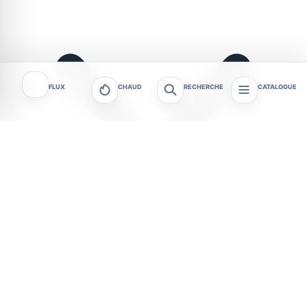
FLUX
CHAUD
RECHERCHE
CATALOGUE
À Lannion, l’été des enfants prend des allures
d’expédition. Dans les centres de loisirs de la ville,
le programme estival repose sur une immersion