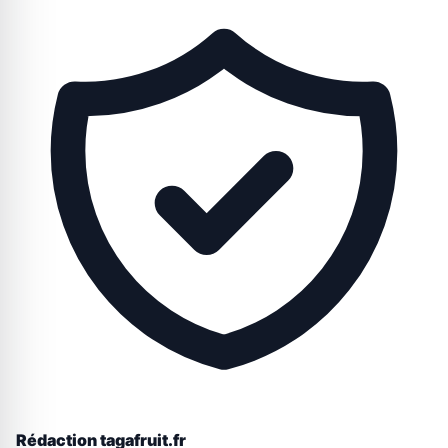
Rédaction tagafruit.fr