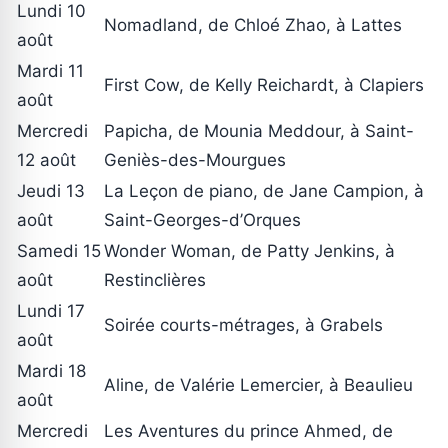
Lundi 10
Nomadland, de Chloé Zhao, à Lattes
août
Mardi 11
First Cow, de Kelly Reichardt, à Clapiers
août
Mercredi
Papicha, de Mounia Meddour, à Saint-
12 août
Geniès-des-Mourgues
Jeudi 13
La Leçon de piano, de Jane Campion, à
août
Saint-Georges-d’Orques
Samedi 15
Wonder Woman, de Patty Jenkins, à
août
Restinclières
Lundi 17
Soirée courts-métrages, à Grabels
août
Mardi 18
Aline, de Valérie Lemercier, à Beaulieu
août
Mercredi
Les Aventures du prince Ahmed, de