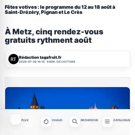
Fêtes votives : le programme du 12 au 18 août à
Saint-Drézéry, Pignan et Le Crès
À Metz, cinq rendez-vous
gratuits rythment août
Rédaction tagafruit.fr
2026-07-30 10:13
4 MIN. DE LECTURE
FLUX
CHAUD
RECHERCHE
CATALOGUE