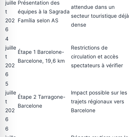
juille
Présentation des
attendue dans un
t
équipes à la Sagrada
secteur touristique déjà
202
Família selon AS
dense
6
4
juille
Restrictions de
Étape 1 Barcelone-
t
circulation et accès
Barcelone, 19,6 km
202
spectateurs à vérifier
6
5
juille
Impact possible sur les
Étape 2 Tarragone-
t
trajets régionaux vers
Barcelone
202
Barcelone
6
6