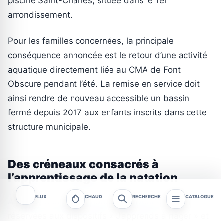
piscine Saint-Charles, située dans le 1er
arrondissement.
Pour les familles concernées, la principale
conséquence annoncée est le retour d’une activité
aquatique directement liée au CMA de Font
Obscure pendant l’été. La remise en service doit
ainsi rendre de nouveau accessible un bassin
fermé depuis 2017 aux enfants inscrits dans cette
structure municipale.
Des créneaux consacrés à
l’apprentissage de la natation
FLUX
CHAUD
RECHERCHE
CATALOGUE
À terme, des plages horaires doivent être
réservées aux dispositifs « J’apprends à nager » et