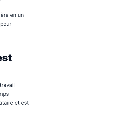
ière en un
 pour
est
ravail
emps
ataire et est