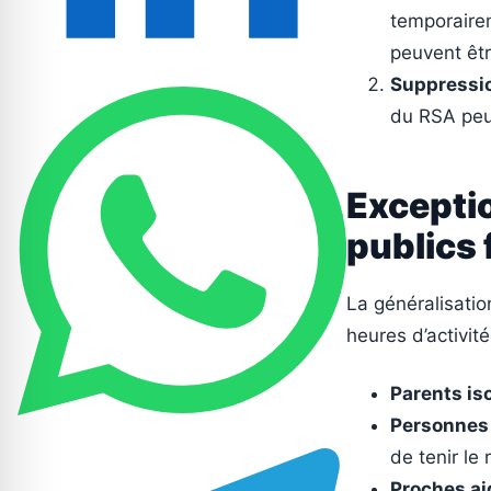
temporairem
peuvent êtr
Suppression
du RSA peu
Excepti
publics 
La généralisatio
heures d’activité
Parents is
Personnes 
de tenir le
Proches ai