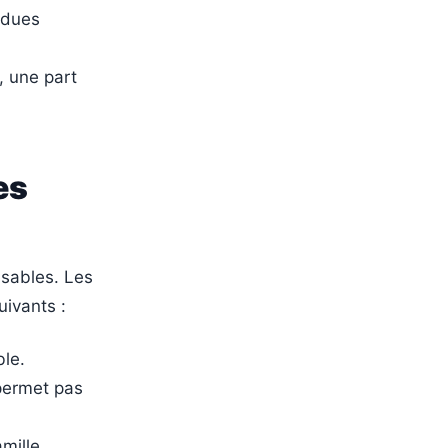
s dues
 une part
es
nsables. Les
uivants :
ble.
 permet pas
mille