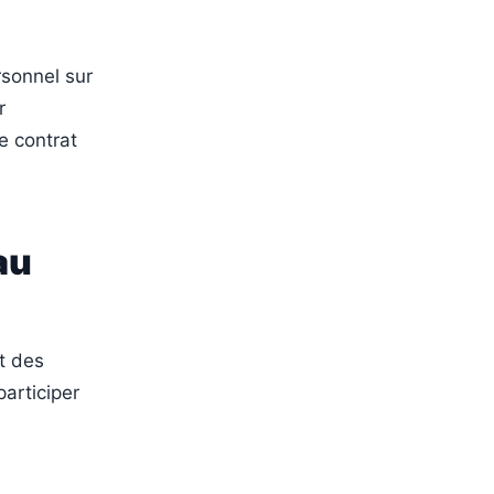
rsonnel sur
r
e contrat
au
t des
articiper