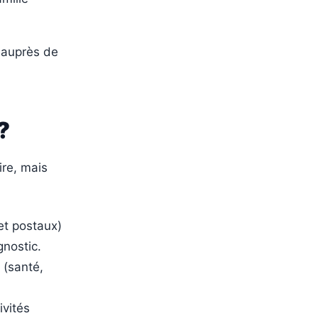
 auprès de
?
ire, mais
 et postaux)
nostic.
 (santé,
ivités