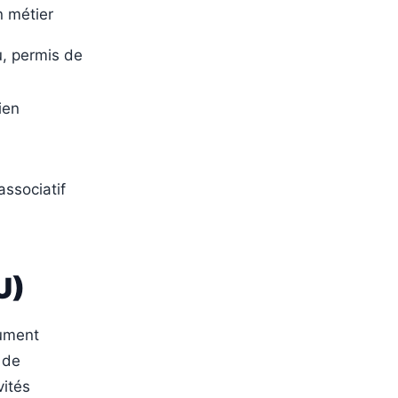
n métier
, permis de
ien
ssociatif
U)
ument
 de
vités