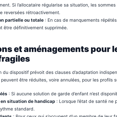
ent. Si l’allocataire régularise sa situation, les somme
e reversées rétroactivement.
 partielle ou totale
: En cas de manquements répétés,
t être définitivement supprimée.
ons et aménagements pour l
fragiles
n du dispositif prévoit des clauses d’adaptation indispe
 peuvent être réduites, voire annulées, pour les profils s
olés
: Si aucune solution de garde d’enfant n’est disponi
en situation de handicap
: Lorsque l’état de santé ne
 rythme standard.
dants
: Pour ceux qui s’occupent d’un membre de leur fa