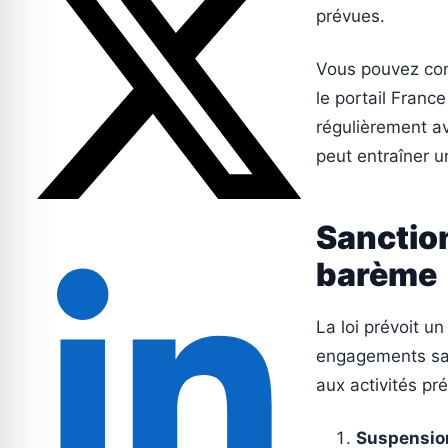
prévues.
Vous pouvez con
le portail France
régulièrement av
peut entraîner 
Sanction
barème
La loi prévoit 
engagements san
aux activités pré
Suspension