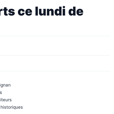
ts ce lundi de
pignan
es
siteurs
 historiques