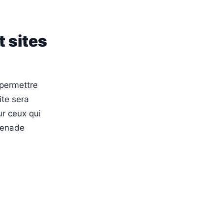
 sites
 permettre
ite sera
ur ceux qui
omenade