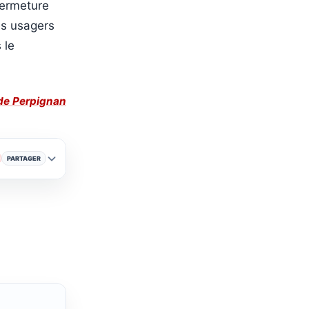
fermeture
es usagers
 le
 de Perpignan
PARTAGER