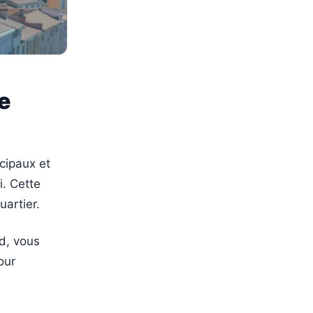
e
cipaux et
i. Cette
uartier.
d, vous
our