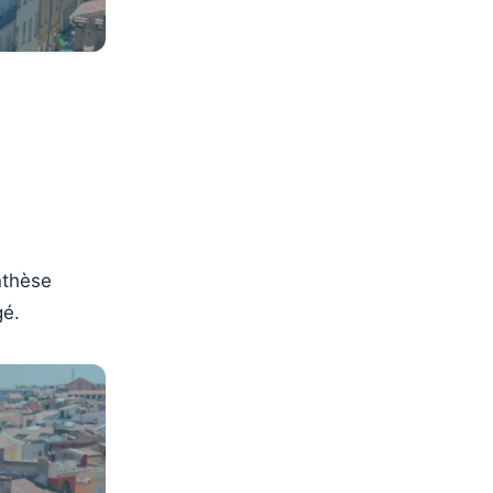
nthèse
gé.