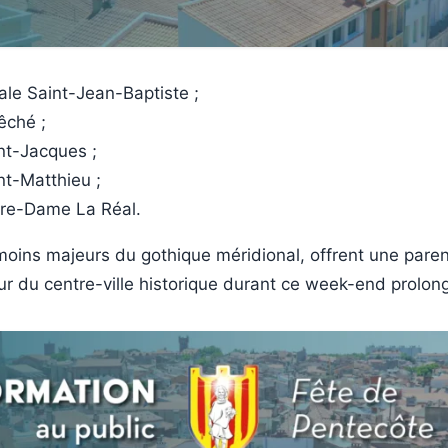
le Saint-Jean-Baptiste ;
êché ;
int-Jacques ;
int-Matthieu ;
tre-Dame La Réal.
moins majeurs du gothique méridional, offrent une pare
ur du centre-ville historique durant ce week-end prolon