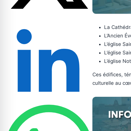
La Cathédra
L’Ancien Év
L’église Sa
L’église Sa
L’église No
Ces édifices, té
culturelle au cœ