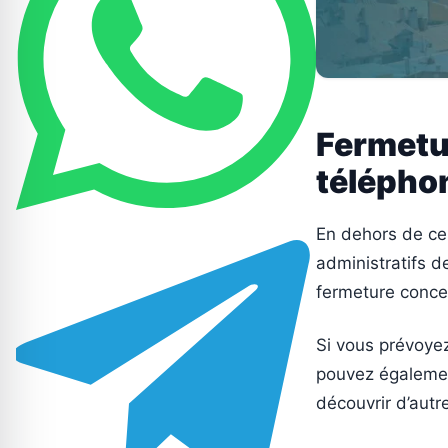
Fermetu
télépho
En dehors de ces
administratifs d
fermeture concern
Si vous prévoye
pouvez égalemen
découvrir d’autr