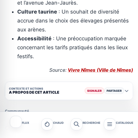
et l’avenue Jean-Jaurès.
Culture taurine
: Un souhait de diversité
accrue dans le choix des élevages présentés
aux arènes.
Accessibilité
: Une préoccupation marquée
concernant les tarifs pratiqués dans les lieux
festifs.
Source:
Vivre Nîmes (Ville de Nîmes)
CONTEXTE ET ACTIONS
SIGNALER
PARTAGER
A PROPOS DE CET ARTICLE
Communauté
FLUX
CHAUD
RECHERCHE
CATALOGUE
Commentaires
0