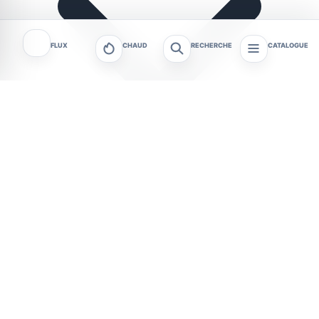
FLUX
CHAUD
RECHERCHE
CATALOGUE
Vendredi 24 juillet 2026, le stade municipal de
Beaublanc accueillera dès 10 h La Coupe du
monde des familles. À Limoges, cette journée de
football et d’animations sera gratuite et ouverte à
tous, des enfants aux adultes. Le programme se
prolongera jusqu’à la remise des trophées prévue à