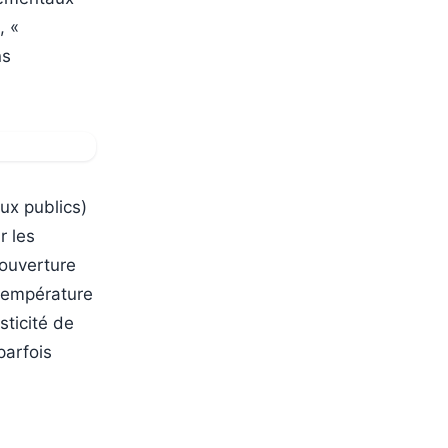
, «
ns
ux publics)
r les
couverture
 température
sticité de
parfois