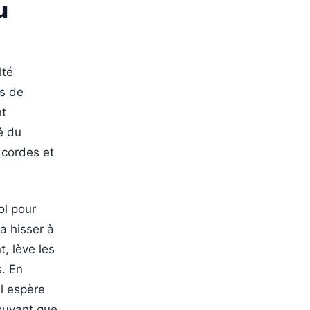
u
lté
es de
nt
é du
 cordes et
ol pour
la hisser à
, lève les
s. En
al espère
rouvant que