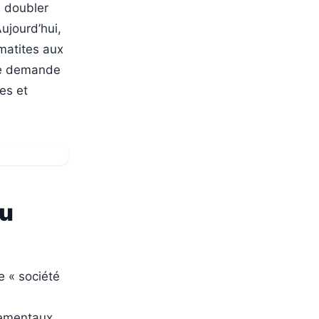
e doubler
Aujourd’hui,
ématites aux
une demande
es et
du
 « société
nnementaux