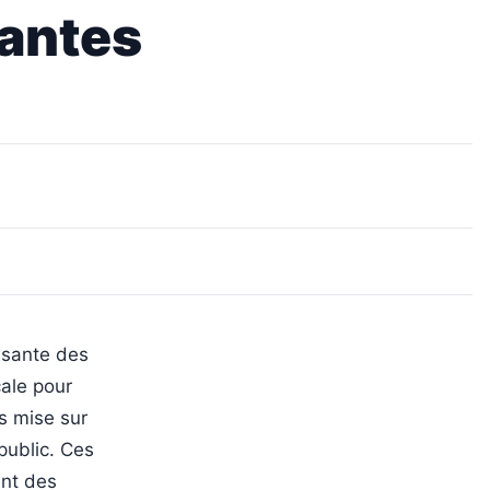
pantes
issante des
cale pour
es mise sur
public. Ces
ent des