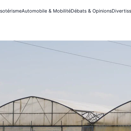
Ésotérisme
Automobile & Mobilité
Débats & Opinions
Divertis