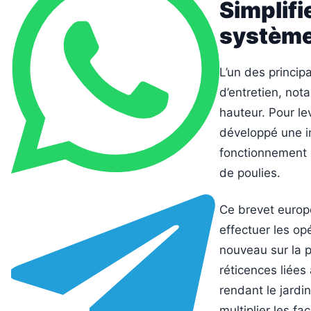
Simplifi
système 
L’un des principa
d’entretien, not
hauteur. Pour le
développé une in
fonctionnement d
de poulies.
Ce brevet europ
effectuer les opé
nouveau sur la p
réticences liées
rendant le jardi
multiplier les f