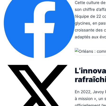
Cette culture de
son chiffre d’aff
l’équipe de 22 c
glycines, en pas
croissante des c
adaptés aux évol
L’innova
rafraîc
En 2022, Javoy 
à mission », un 
officiellement l