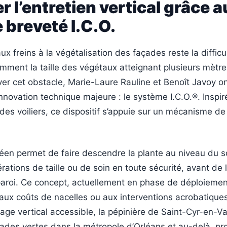
er l’entretien vertical grâce a
breveté I.C.O.
ux freins à la végétalisation des façades reste la difficu
amment la taille des végétaux atteignant plusieurs mètr
ver cet obstacle, Marie-Laure Rauline et Benoît Javoy o
novation technique majeure : le système I.C.O.®. Inspir
es voiliers, ce dispositif s’appuie sur un mécanisme de
éen permet de faire descendre la plante au niveau du s
rations de taille ou de soin en toute sécurité, avant de 
aroi. Ce concept, actuellement en phase de déploiement
 aux coûts de nacelles ou aux interventions acrobatique
nage vertical accessible, la pépinière de Saint-Cyr-en-V
açades vertes dans la métropole d’Orléans et au-delà, p