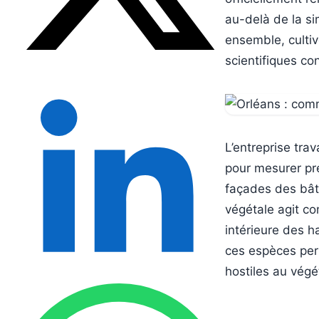
au-delà de la si
ensemble, cultiv
scientifiques co
L’entreprise tra
pour mesurer pr
façades des bât
végétale agit co
intérieure des ha
ces espèces perm
hostiles au végé