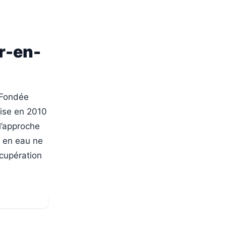
yr-en-
. Fondée
prise en 2010
l’approche
e en eau ne
écupération