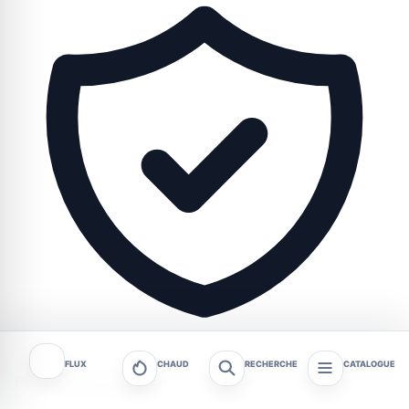
FLUX
CHAUD
RECHERCHE
CATALOGUE
Rédaction tagafruit.fr