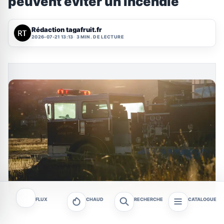
peuvent éviter un incendie
Rédaction tagafruit.fr
2026-07-21 13:13
3 MIN. DE LECTURE
FLUX
CHAUD
RECHERCHE
CATALOGUE