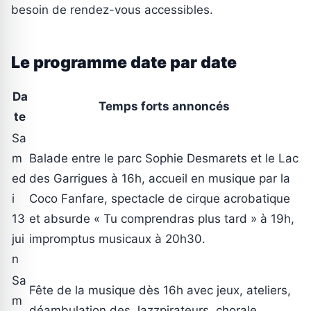
besoin de rendez-vous accessibles.
Le programme date par date
Da
Temps forts annoncés
te
Sa
m
Balade entre le parc Sophie Desmarets et le Lac
ed
des Garrigues à 16h, accueil en musique par la
i
Coco Fanfare, spectacle de cirque acrobatique
13
et absurde « Tu comprendras plus tard » à 19h,
jui
impromptus musicaux à 20h30.
n
Sa
Fête de la musique dès 16h avec jeux, ateliers,
m
déambulation des Jazzpirateurs, chorale,