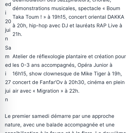
ed
démonstrations musicales, spectacle « Boum
i
Taka Toum ! » à 19h15, concert oriental DAKKA
20
à 20h, hip-hop avec DJ et lauréats RAP Live à
jui
21h.
n
Sa
m
Atelier de réflexologie plantaire et création pour
ed
les 0-3 ans accompagnés, Opéra Junior à
i
16h15, show clownesque de Mike Tiger à 19h,
27
concert de Fanfar’Ov à 20h30, cinéma en plein
jui
air avec « Migration » à 22h.
n
Le premier samedi démarre par une approche
nature, avec une balade accompagnée et une