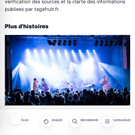
verification des sources et la clarte des informations
publiees par tagafruit.fr.
Plus d'histoires
Les Estivales au Crès : soirées gratuites chaque
mercredi
FLUX
CHAUD
RECHERCHE
CATALOGUE