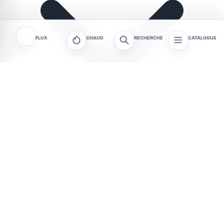
FLUX
CHAUD
RECHERCHE
CATALOGUE
Par la rédaction de tagafruit.fr — Publié le 4 août
2026
Les fumeurs peuvent obtenir gratuitement un
cendrier de poche auprès des 15 buralistes de
Fréjus. La Ville de Fréjus leur remet actuellement 3