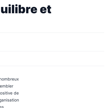
ilibre et
 nombreux
sembler
ositive de
rganisation
les