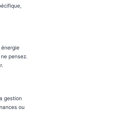
écifique,
 énergie
s ne pensez.
r.
la gestion
inances ou