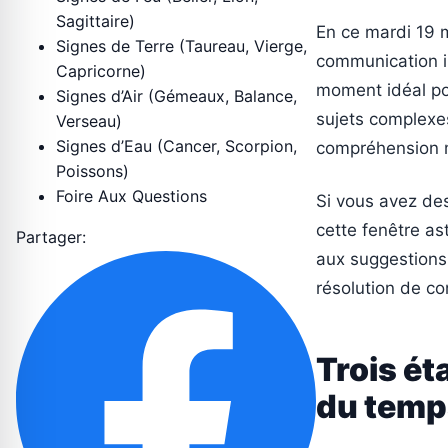
Sagittaire)
En ce mardi 19 m
Signes de Terre (Taureau, Vierge,
communication in
Capricorne)
moment idéal po
Signes d’Air (Gémeaux, Balance,
sujets complexes
Verseau)
Signes d’Eau (Cancer, Scorpion,
compréhension m
Poissons)
Foire Aux Questions
Si vous avez des
cette fenêtre as
Partager:
aux suggestions 
résolution de con
Trois ét
du temp