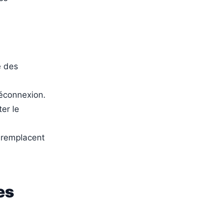
é des
éconnexion.
er le
e remplacent
es