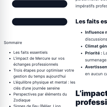
impératifs profe
Les faits e
Influence 
discussions
Sommaire
Climat géné
Les faits essentiels
Priorité :
La
L’impact de Mercure sur vos
surmenage
échanges professionnels
Avertissem
Trois étapes pour optimiser votre
en aucun ca
gestion du temps aujourd’hui
L’équilibre physique et mental : les
clés d’une journée sereine
L’impac
Perspectives par éléments du
profess
Zodiaque
Signes de Feu (Bélier, Lion,