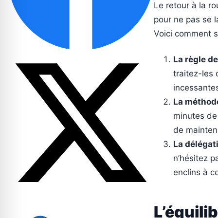
Le retour à la 
pour ne pas se l
Voici comment st
La règle des
traitez-les 
incessantes
La méthode
minutes de 
de mainteni
La délégati
n’hésitez pa
enclins à c
L’équili