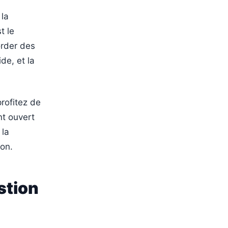
 la
t le
order des
de, et la
rofitez de
nt ouvert
 la
ion.
stion