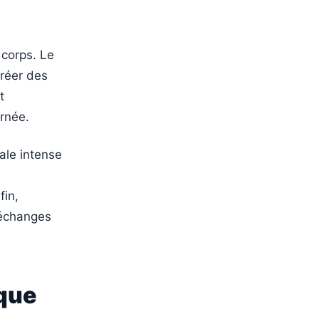
 corps. Le
réer des
t
rnée.
rale intense
fin,
 échanges
que