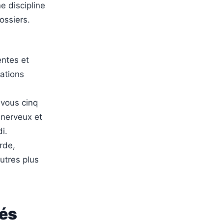
e discipline
ossiers.
entes et
cations
vous cinq
 nerveux et
i.
rde,
autres plus
lés