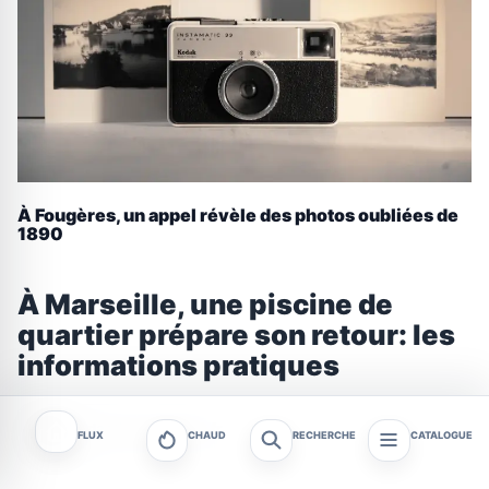
À Fougères, un appel révèle des photos oubliées de
1890
À Marseille, une piscine de
quartier prépare son retour: les
informations pratiques
Rédaction tagafruit.fr
FLUX
CHAUD
RECHERCHE
CATALOGUE
2026-07-31 17:46
3 MIN. DE LECTURE