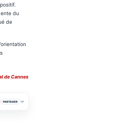
ositif.
idente du
ué de
’orientation
es
al de Cannes
PARTAGER