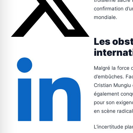
troisième sacre 
confirmation d’u
mondiale.
Les obst
internat
Malgré la force 
d’embûches. Fac
Cristian Mungiu
également conqu
pour son exigenc
en scène radical
L’incertitude pl