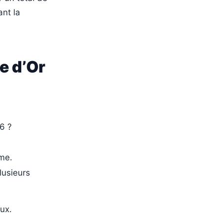
ant la
e d’Or
6 ?
mme.
lusieurs
aux.