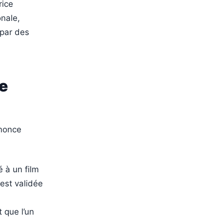
rice
onale,
 par des
e
nnonce
é à un film
 est validée
 que l’un