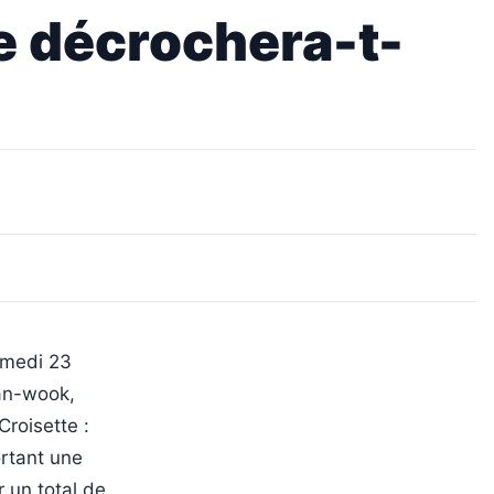
e décrochera-t-
samedi 23
han-wook,
Croisette :
ortant une
r un total de