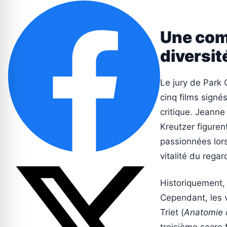
Une comp
diversit
Le jury de Park 
cinq films signé
critique. Jeann
Kreutzer figuren
passionnées lors
vitalité du rega
Historiquement,
Cependant, les v
Triet (
Anatomie 