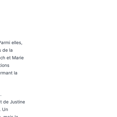
armi elles,
 de la
ch et Marie
tions
irmant la
.
t de Justine
. Un