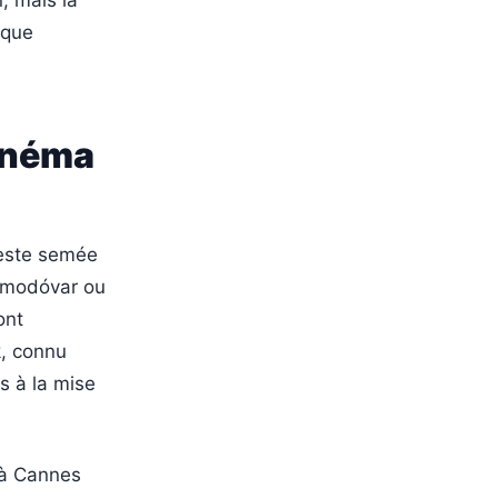
, mais la
ique
cinéma
reste semée
Almodóvar ou
ont
k, connu
s à la mise
s à Cannes