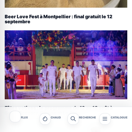
Beer Love Fest à Montpellier : final gratuit le 12
septembre
Fêtes votives : le programme du 12 au 18 août à
Saint-Drézéry, Pignan et Le Crès
FLUX
CHAUD
RECHERCHE
CATALOGUE