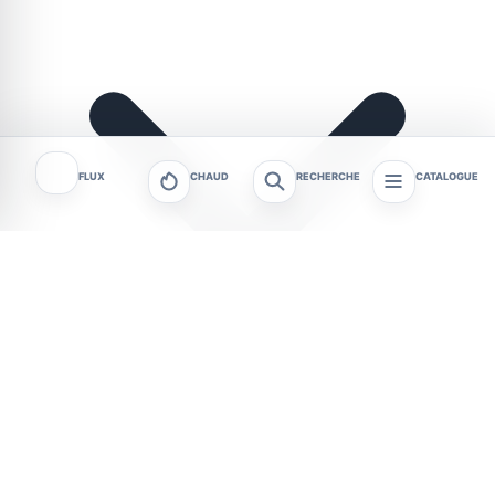
FLUX
CHAUD
RECHERCHE
CATALOGUE
À partir du vendredi 7 août, les Arènes de Castries
ouvrent la marche avec Barbie, projeté à 21h30
après un spectacle à 20h. Jusqu’au 20 août,