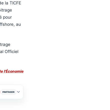
de la TICFE
itrage
é pour
ffshore, au
itrage
l Officiel
de l'Économie
PARTAGER