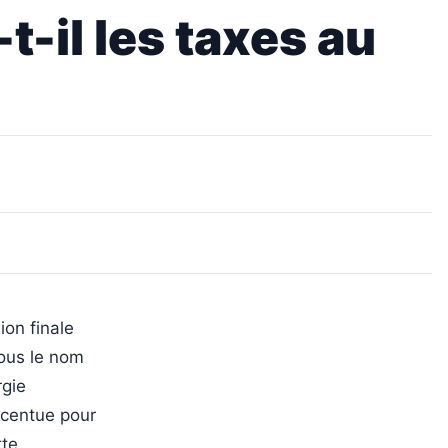
t-il les taxes au
ion finale
sous le nom
rgie
accentue pour
tte