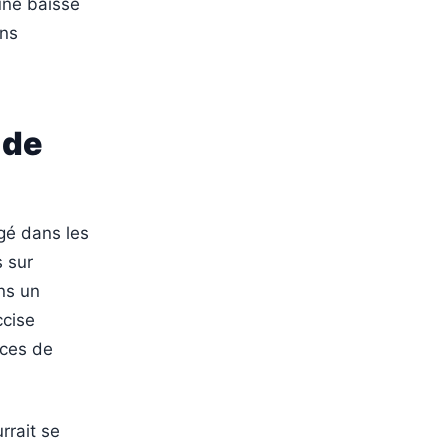
’une baisse
ans
 de
gé dans les
s sur
ans un
ccise
nces de
rrait se