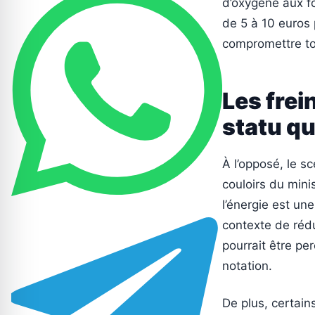
d’oxygène aux fo
de 5 à 10 euros
compromettre tot
Les frei
statu q
À l’opposé, le s
couloirs du mini
l’énergie est un
contexte de rédu
pourrait être p
notation.
De plus, certain