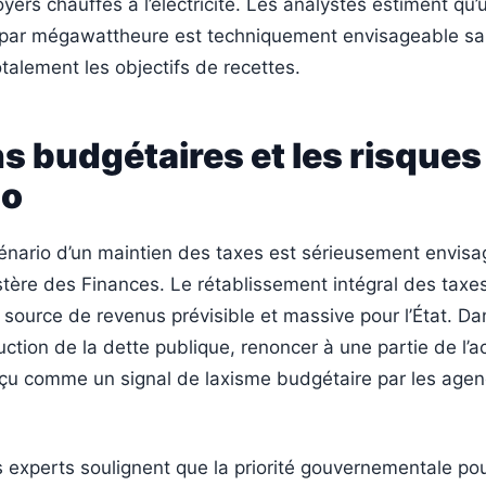
yers chauffés à l’électricité. Les analystes estiment qu
 par mégawattheure est techniquement envisageable s
alement les objectifs de recettes.
ns budgétaires et les risques
uo
cénario d’un maintien des taxes est sérieusement envisa
stère des Finances. Le rétablissement intégral des taxe
e source de revenus prévisible et massive pour l’État. D
ction de la dette publique, renoncer à une partie de l’a
erçu comme un signal de laxisme budgétaire par les age
s experts soulignent que la priorité gouvernementale pou