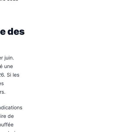
se des
r juin.
vé une
6. Si les
es
rs.
ndications
oire de
ouffée