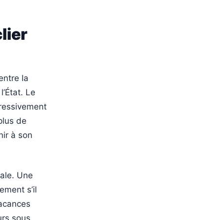
lier
entre la
l’État. Le
ogressivement
plus de
enir à son
tale. Une
ement s’il
vacances
urs sous