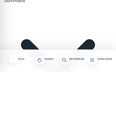
Sommaire
FLUX
CHAUD
RECHERCHE
CATALOGUE
Le week-end du 7 au 9 août 2026 s’annonce riche